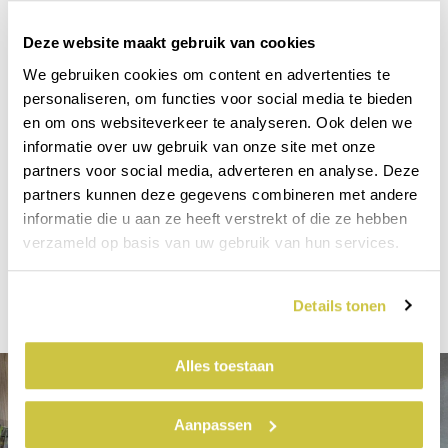
Indien er niets anders is afgesproken nemen onze
montage medewerkers al het afval mee. Na afloop
Deze website maakt gebruik van cookies
loopt een montage medewerker alles met u na en
We gebruiken cookies om content en advertenties te
kunnen eventuele aandachtpunten aangegeven
personaliseren, om functies voor social media te bieden
worden. Daarna heeft u nog 3 dagen de tijd om de
en om ons websiteverkeer te analyseren. Ook delen we
informatie over uw gebruik van onze site met onze
aandachtspunten/opmerkingen schriftelijk aan ons
partners voor social media, adverteren en analyse. Deze
door te geven. Uiteraard heeft u garantie op de
partners kunnen deze gegevens combineren met andere
producten en montage. Na betaling van de factuur
informatie die u aan ze heeft verstrekt of die ze hebben
ontvangt u van ons uw VKG garantiecertificaat.
verzameld op basis van uw gebruik van hun services.
Wij zijn aangesloten bij het NWA (Nationaal
Waarborg Aanbetaling).
Details tonen
Alles toestaan
Aanpassen