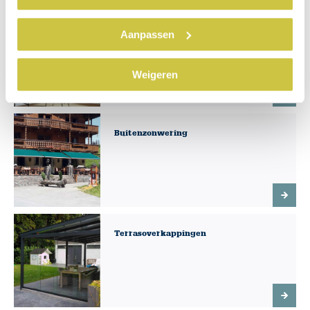
Dakramen
Aanpassen
Weigeren
Buitenzonwering
Terrasoverkappingen